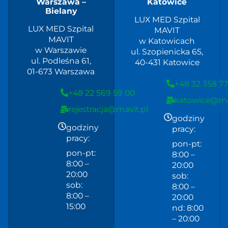
Warszawa –
Katowice
niego przygotować.
Bielany
LUX MED Szpital
LUX MED Szpital
MAVIT
MAVIT
w Katowicach
w Warszawie
ul. Szopienicka 65,
ul. Podleśna 61,
40-431 Katowice
01-673 Warszawa
+48 32 358 77
+48 22 569 59 00
katowice@mav
rejestracja@mavit.pl
godziny
godziny
pracy:
pracy:
pon-pt:
pon-pt:
8:00 –
8:00 –
20:00
20:00
sob:
sob:
8:00 –
8:00 –
20:00
15:00
nd: 8:00
– 20:00