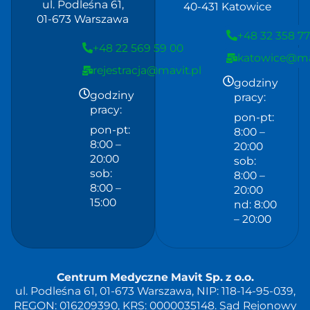
ul. Podleśna 61,
40-431 Katowice
01-673 Warszawa
+48 32 358 77
+48 22 569 59 00
katowice@mav
rejestracja@mavit.pl
godziny
godziny
pracy:
pracy:
pon-pt:
pon-pt:
8:00 –
8:00 –
20:00
20:00
sob:
sob:
8:00 –
8:00 –
20:00
15:00
nd: 8:00
– 20:00
Centrum Medyczne Mavit Sp. z o.o.
ul. Podleśna 61, 01-673 Warszawa, NIP: 118-14-95-039,
REGON: 016209390, KRS: 0000035148. Sąd Rejonowy