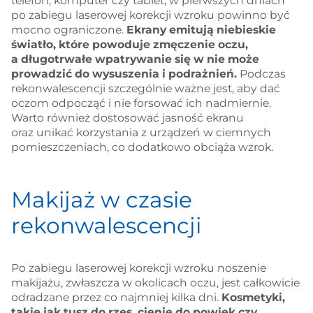
telefon, komputer czy tablet, w pierwszych dniach
po zabiegu laserowej korekcji wzroku powinno być
mocno ograniczone.
Ekrany emitują niebieskie
światło, które powoduje zmęczenie oczu,
a długotrwałe wpatrywanie się w nie może
prowadzić do wysuszenia i podrażnień.
Podczas
rekonwalescencji szczególnie ważne jest, aby dać
oczom odpocząć i nie forsować ich nadmiernie.
Warto również dostosować jasność ekranu
oraz unikać korzystania z urządzeń w ciemnych
pomieszczeniach, co dodatkowo obciąża wzrok.
Makijaż w czasie
rekonwalescencji
Po zabiegu laserowej korekcji wzroku noszenie
makijażu, zwłaszcza w okolicach oczu, jest całkowicie
odradzane przez co najmniej kilka dni.
Kosmetyki,
takie jak tusz do rzęs, cienie do powiek czy