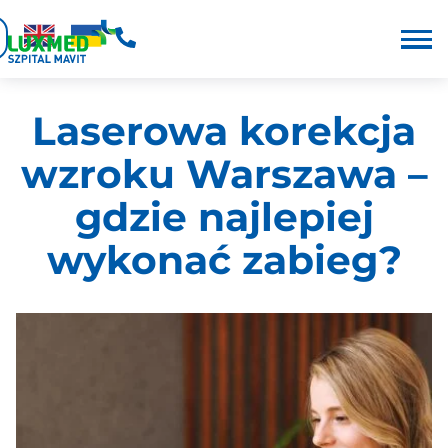
Laserowa korekcja
wzroku Warszawa –
gdzie najlepiej
wykonać zabieg?