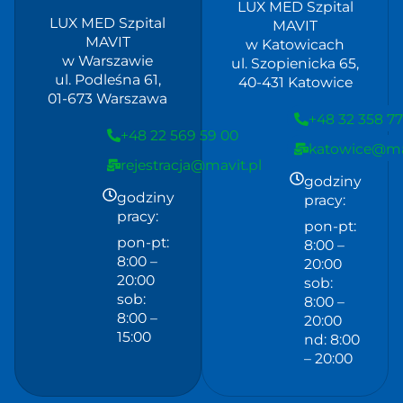
LUX MED Szpital
LUX MED Szpital
MAVIT
MAVIT
w Katowicach
w Warszawie
ul. Szopienicka 65,
ul. Podleśna 61,
40-431 Katowice
01-673 Warszawa
+48 32 358 77
+48 22 569 59 00
katowice@mav
rejestracja@mavit.pl
godziny
godziny
pracy:
pracy:
pon-pt:
pon-pt:
8:00 –
8:00 –
20:00
20:00
sob:
sob:
8:00 –
8:00 –
20:00
15:00
nd: 8:00
– 20:00