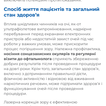
виключить потенційні протипоказання.
Спосіб життя пацієнтів та загальний
стан здоров’я
Вплив шкідливих чинників на очі, як-от
ультрафіолетове випромінювання, надмірне
перебування перед екранами електронних
пристроїв або недостатній захист очей під час
роботи у важких умовах, може прискорити
процес погіршення зору. Належна профілактика,
носіння сонцезахисних окулярів та регулярні
візити до офтальмолога
сприяють збереженню
добрих результатів після проведення процедури
на довгі роки. Крім того, загальний стан здоров’я,
включно з дотриманням правильної дієти,
фізичною активністю і відмовою від вживання
наркотичних речовин, може підтримати здоров’я і
функціонування очей після проведення
процедури.
Лазерна корекція зору є ефективною