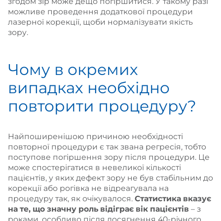
згодом зір може дещо погіршитися. У такому разі
можливе проведення додаткової процедури
лазерної корекції, щоби нормалізувати якість
зору.
Чому в окремих
випадках необхідно
повторити процедуру?
Найпоширенішою причиною необхідності
повторної процедури є так звана регресія, тобто
поступове погіршення зору після процедури. Це
може спостерігатися в невеликої кількості
пацієнтів, у яких дефект зору не був стабільним до
корекції або рогівка не відреагувала на
процедуру так, як очікувалося.
Статистика вказує
на те, що значну роль відіграє вік пацієнтів
– з
роками, особливо після досягнення 40-річного