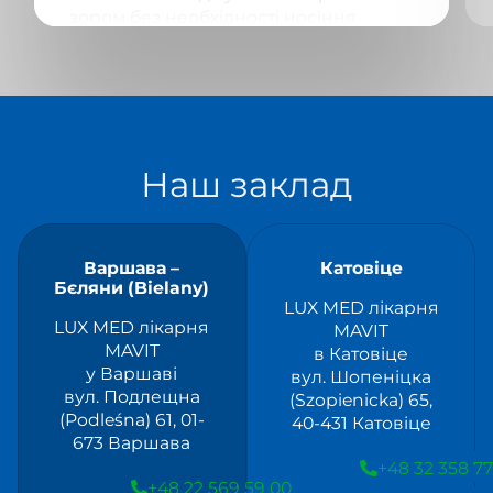
зором без необхідності носіння
окулярів чи контактних лінз. Де
пройти процедуру, щоби мати
впевненість, що її проведуть
першокласні спеціалісти із
застосуванням найкращого
обладнання? Ось декілька порад!
Наш заклад
Варшава –
Катовіце
Бєляни (Bielany)
LUX MED лікарня
LUX MED лікарня
MAVIT
MAVIT
в Катовіце
у Варшаві
вул. Шопеніцка
вул. Подлещна
(Szopienicka) 65,
(Podleśna) 61, 01-
40-431 Катовіце
673 Варшава
+48 32 358 77
+48 22 569 59 00