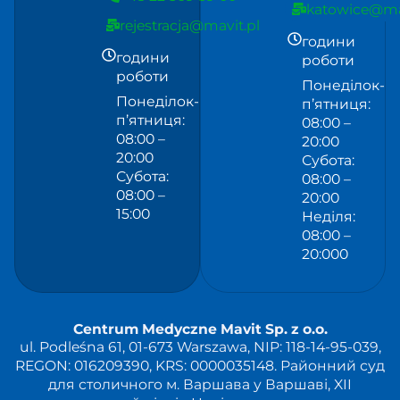
katowice@mav
rejestracja@mavit.pl
години
години
роботи
роботи
Понеділок-
Понеділок-
п’ятниця:
п’ятниця:
08:00 –
08:00 –
20:00
20:00
Субота:
Субота:
08:00 –
08:00 –
20:00
15:00
Неділя:
08:00 –
20:000
Centrum Medyczne Mavit Sp. z o.o.
ul. Podleśna 61, 01-673 Warszawa, NIP: 118-14-95-039,
REGON: 016209390, KRS: 0000035148. Районний суд
для столичного м. Варшава у Варшаві, XII