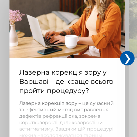
Лазерна корекція зору у
Варшаві – де краще всього
пройти процедуру?
Лазерна корекція зору – це сучасний
та ефективний метод виправлення
дефектів рефракції ока, зокрема
короткозорості, далекозорості чи
астигматизму. Завдяки цій процедурі
можна насолоджуватися гарним