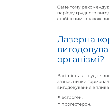
Саме тому рекомендуєт
періоду грудного виго
стабільним, а також ви
Лазерна кор
вигодовуван
організмі?
Вагітність та грудне ви
зазнає низки гормональ
вигодовування впливаю
естроген,
прогестерон,