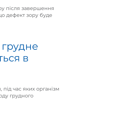
ру після завершення
що дефект зору буде
а грудне
ться в
, під час яких організм
іоду грудного