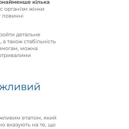
щонайменше кілька
ас організм жінки
у повинні
ройти детальне
 а також стабільність
вимогам, можна
готривалими
важливий
ажливим етапом, який
ко вказують на те, що