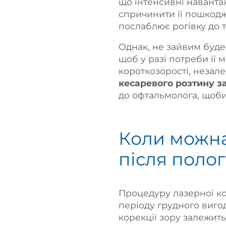
що інтенсивні наванта
спричинити її пошкодж
послаблює рогівку до т
Однак, не зайвим буде
щоб у разі потреби її 
короткозорості, незале
кесаревого розтину за
до офтальмолога, щоб
Коли можна
після полог
Процедуру лазерної ко
періоду грудного виго
корекції зору залежить