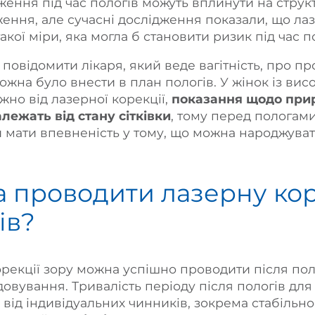
ження під час пологів можуть вплинути на струк
ення, але сучасні дослідження показали, що ла
акої міри, яка могла б становити ризик під час п
 повідомити лікаря, який веде вагітність, про п
можна було внести в план пологів. У жінок із ви
жно від лазерної корекції,
показання щодо прир
лежать від стану сітківки
, тому перед пологам
и мати впевненість у тому, що можна народжув
 проводити лазерну кор
ів?
рекції зору можна успішно проводити після пол
довування. Тривалість періоду після пологів дл
 від індивідуальних чинників, зокрема стабільно