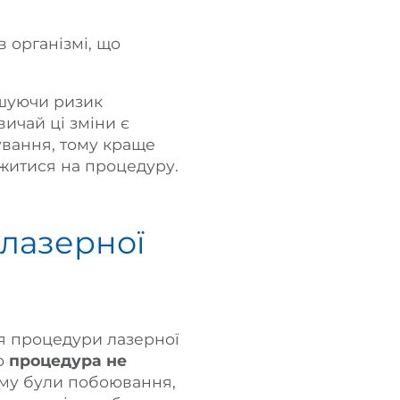
в організмі, що
льшуючи ризик
ичай ці зміни є
ування, тому краще
ажитися на процедуру.
 лазерної
ня процедури лазерної
що
процедура не
ому були побоювання,