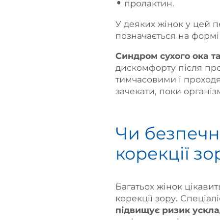
пролактин.
У деяких жінок у цей п
позначається на формі 
Синдром сухого ока т
дискомфорту після про
тимчасовими і проходя
зачекати, поки органі
Чи безпечн
корекції зо
Багатьох жінок цікави
корекції зору. Спеціа
підвищує ризик усклад