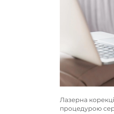
Лазерна корекц
процедурою сере