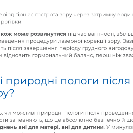
еріод гіршає гострота зору через затримку води 
рогівки.
акож може розвинутися
під час вагітності, збі
ведення процедури лазерної корекції зору. Зазв
ть після завершення періоду грудного вигодов
зм відновить гормональний баланс, перш ніж зв
і природні пологи після
ру?
ть, чи можливі природні пологи після проведен
лісти запевняють, що це абсолютно безпечно й 
нень ані для матері, ані для дитини
. У минул