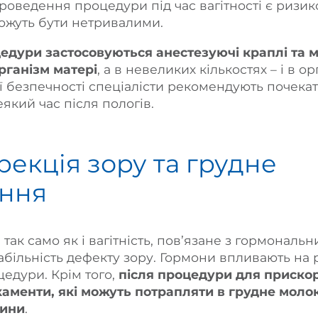
роведення процедури під час вагітності є ризик
можуть бути нетривалими.
цедури застосовуються анестезуючі краплі та 
рганізм матері
, а в невеликих кількостях – і в о
 безпечності спеціалісти рекомендують почекат
який час після пологів.
рекція зору та грудне
ання
так само як і вагітність, пов’язане з гормональн
абільність дефекту зору. Гормони впливають на 
едури. Крім того,
після процедури для приско
аменти, які можуть потрапляти в грудне молок
тини
.