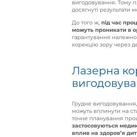
вигодовування. Тому п
досягнуті результати 
До того ж,
під час про
можуть проникати в о
гарантування належної
корекцію зору через де
Лазерна ко
вигодовув
Грудне вигодовування, 
можуть вплинути на ст
точне планування проц
застосовуються медик
вплив на здоров’я ди