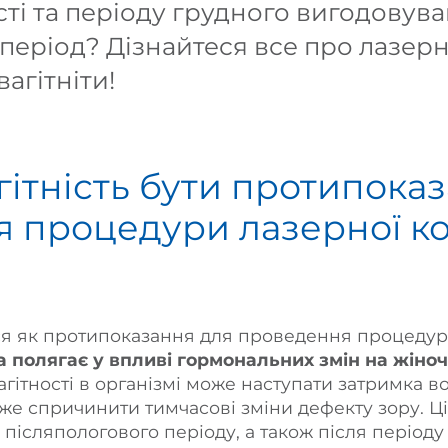
ності та періоду грудного вигодовува
період? Дізнайтеся все про лазер
вагітніти!
гітність бути протипока
 процедури лазерної ко
ься як протипоказання для проведення процедур
 полягає у впливі гормональних змін на жіноч
 вагітності в організмі може наступати затримка 
оже спричинити тимчасові зміни дефекту зору. Ці
 післяпологового періоду, а також після періоду