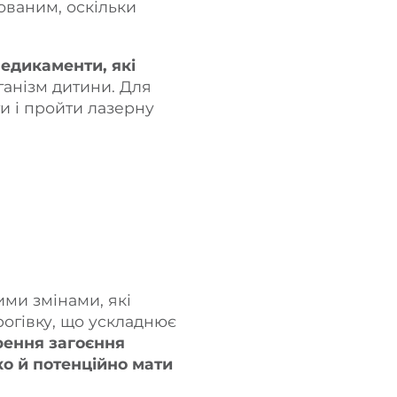
ованим, оскільки
медикаменти, які
рганізм дитини. Для
и і пройти лазерну
ими змінами, які
рогівку, що ускладнює
рення загоєння
о й потенційно мати