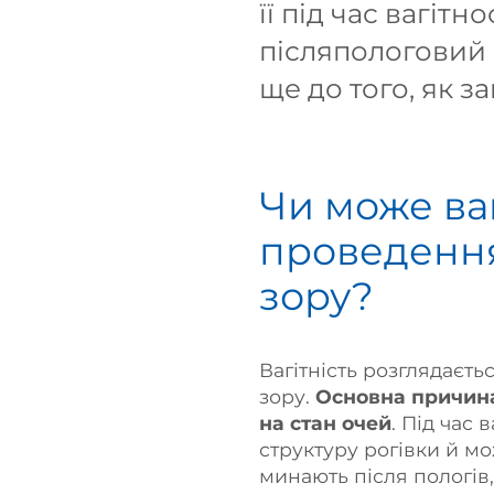
її під час вагіт
післяпологовий 
ще до того, як за
Чи може ва
проведення
зору?
Вагітність розглядаєт
зору.
Основна причина
на стан очей
. Під час
структуру рогівки й м
минають після пологів,