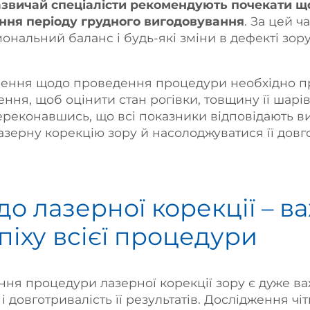
азвичай спеціалісти рекомендують почекати 
ення періоду грудного вигодовування
. За цей ч
ональний баланс і будь-які зміни в дефекті зор
ення щодо проведення процедури необхідно п
ння, щоб оцінити стан рогівки, товщину її шарів,
переконавшись, що всі показники відповідають 
зерну корекцію зору й насолоджуватися її дов
до лазерної корекції – 
піху всієї процедури
ння процедури лазерної корекції зору є дуже в
і довготривалість її результатів. Дослідження чіт