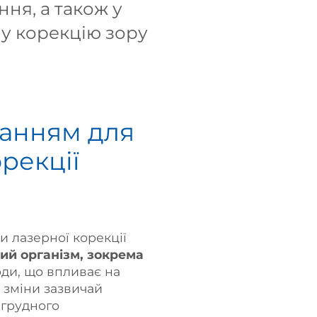
ння, а також у
ну корекцію зору
занням для
рекції
и лазерної корекції
ий організм, зокрема
води, що впливає на
 зміни зазвичай
 грудного