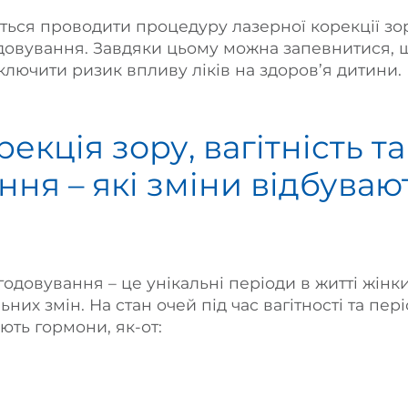
ься проводити процедуру лазерної корекції зо
довування. Завдяки цьому можна запевнитися, 
ключити ризик впливу ліків на здоров’я дитини.
екція зору, вагітність т
ня – які зміни відбуваю
годовування – це унікальні періоди в житті жінки
них змін. На стан очей під час вагітності та пер
ть гормони, як-от: