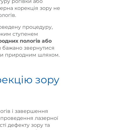
туру рогівки або
зерна корекція зору не
ологів.
роведену процедуру,
соким ступенем
одних пологів або
и бажано звернутися
ати природним шляхом.
екцію зору
огів і завершення
я проведення лазерної
сті дефекту зору та