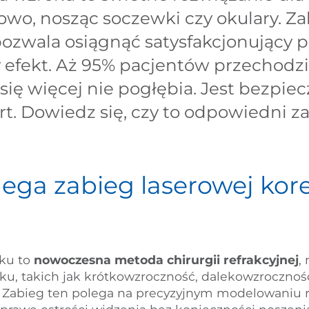
owo, nosząc soczewki czy okulary. Z
pozwala osiągnąć satysfakcjonujący 
 efekt. Aż 95% pacjentów przechodzi 
się więcej nie pogłębia. Jest bezpie
t. Dowiedz się, czy to odpowiedni za
ega zabieg laserowej kor
oku to
nowoczesna metoda chirurgii refrakcyjnej
,
u, takich jak krótkowzroczność, dalekowzroczno
. Zabieg ten polega na precyzyjnym modelowaniu