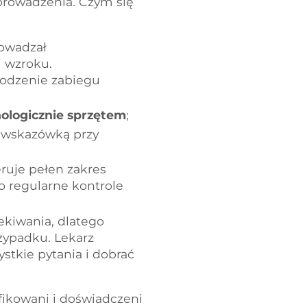
prowadzenia. Czym się
rowadzał
 wzroku.
wodzenie zabiegu
ologicznie sprzętem
;
 wskazówką przy
eruje pełen zakres
o regularne kontrole
ekiwania, dlatego
zypadku. Lekarz
tkie pytania i dobrać
ikowani i doświadczeni