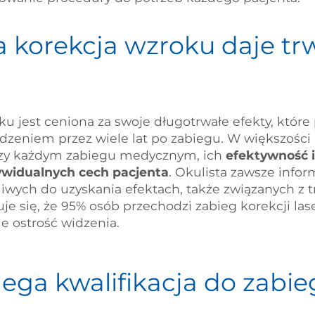
a korekcja wzroku daje tr
u jest ceniona za swoje długotrwałe efekty, któr
idzeniem przez wiele lat po zabiegu. W większośc
przy każdym zabiegu medycznym, ich
efektywność i
dywidualnych cech pacjenta
. Okulista zawsze info
iwych do uzyskania efektach, także związanych z t
e się, że 95% osób przechodzi zabieg korekcji lase
le ostrość widzenia.
ega kwalifikacja do zabi