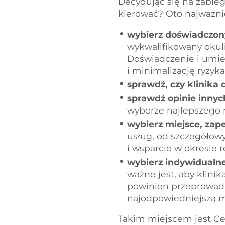
Decydując się na zabie
kierować? Oto najważni
wybierz doświadczon
wykwalifikowany okul
Doświadczenie i umie
i minimalizację ryzyk
sprawdź, czy klinik
sprawdź opinie inny
wyborze najlepszego 
wybierz miejsce, za
usług, od szczegółowy
i wsparcie w okresie 
wybierz indywidualne
ważne jest, aby klini
powinien przeprowadz
najodpowiedniejszą m
Takim miejscem jest Ce