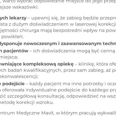
g, warto wybrać odpowiednie miejsce do jego prze
ejsze wskazówki:
ych lekarzy
– upewnij się, że zabieg będzie przep
ista z dużym doświadczeniem w laserowej korekcji
jętności chirurga mają bezpośredni wpływ na po
a powikłań;
a dysponuje nowoczesnym i zaawansowanym techn
ch pacjentów
– ich doświadczenia mogą być cenną
miejsca;
pewniające kompleksową opiekę
– klinikę, która of
ch badań kwalifikacyjnych, przez sam zabieg, aż p
rekonwalescencji;
 podejście
– każdy pacjent ma inne potrzeby i ocz
ka oferowała indywidualne podejście do każdego pr
ić szczegółową konsultację, odpowiedzieć na wszys
etodę korekcji wzroku.
ntrum Medyczne Mavit, w którym pracują wykwalif