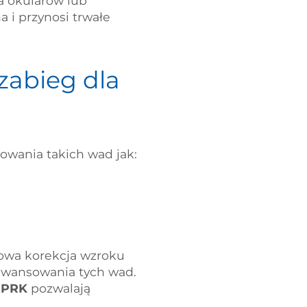
a okularów lub
 i przynosi trwałe
zabieg dla
owania takich wad jak:
owa korekcja wzroku
awansowania tych wad.
y
PRK
pozwalają