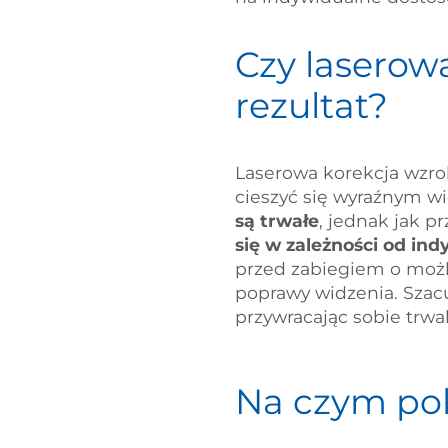
Czy laserow
rezultat?
Laserowa korekcja wzrok
cieszyć się wyraźnym w
są trwałe
, jednak jak 
się w zależności od in
przed zabiegiem o możl
poprawy widzenia. Szacuj
przywracając sobie trwa
Na czym pol