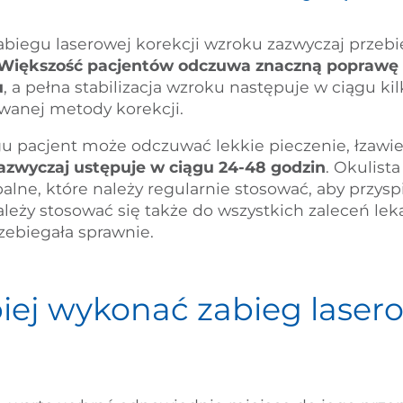
biegu laserowej korekcji wzroku zazwyczaj przebi
Większość pacjentów odczuwa znaczną poprawę w
u
, a pełna stabilizacja wzroku następuje w ciągu kil
owanej metody korekcji.
u pacjent może odczuwać lekkie pieczenie, łzawie
azwyczaj ustępuje w ciągu 24-48 godzin
. Okulist
palne, które należy regularnie stosować, aby przysp
ależy stosować się także do wszystkich zaleceń leka
zebiegała sprawnie.
iej wykonać zabieg lasero