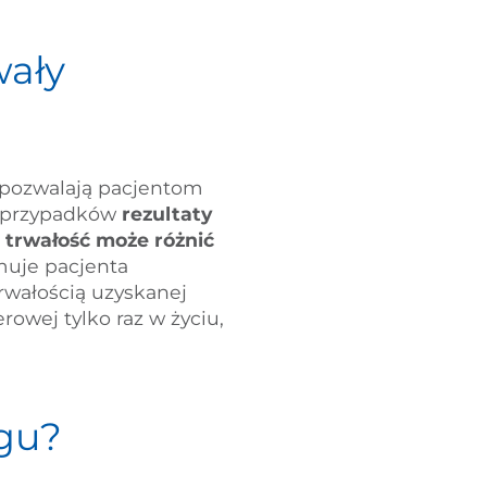
wały
e pozwalają pacjentom
i przypadków
rezultaty
 trwałość może różnić
rmuje pacjenta
rwałością uzyskanej
rowej tylko raz w życiu,
egu?