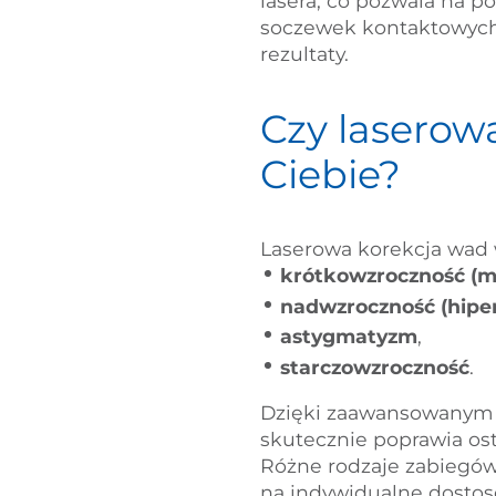
lasera, co pozwala na p
soczewek kontaktowych. 
rezultaty.
Czy laserow
Ciebie?
Laserowa korekcja wad w
krótkowzroczność (m
nadwzroczność (hipe
astygmatyzm
,
starczowzroczność
.
Dzięki zaawansowanym 
skutecznie poprawia os
Różne rodzaje zabiegów,
na indywidualne dostos