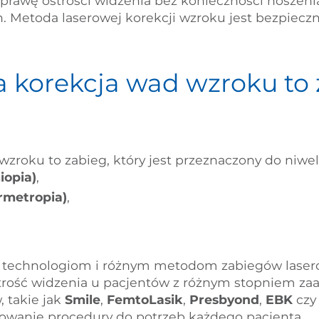
oprawę ostrości widzenia bez konieczności noszeni
Metoda laserowej korekcji wzroku jest bezpieczna
a korekcja wad wzroku to 
zroku to zabieg, który jest przeznaczony do niwel
iopia)
,
rmetropia)
,
technologiom i różnym metodom zabiegów laser
trość widzenia u pacjentów z różnym stopniem za
 takie jak
Smile
,
FemtoLasik
,
Presbyond
,
EBK
cz
owanie procedury do potrzeb każdego pacjenta.