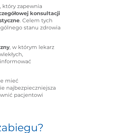
, który zapewnia
czegółowej konsultacji
styczne
. Celem tych
 ogólnego stanu zdrowia
czny
, w którym lekarz
wlekłych,
oinformować
że mieć
ie najbezpieczniejsza
pewnić pacjentowi
zabiegu?