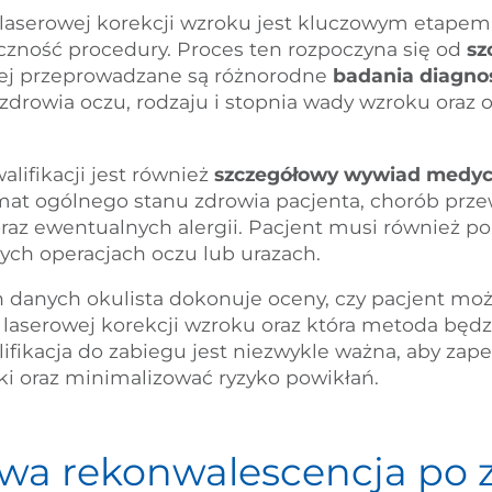
 laserowej korekcji wzroku jest kluczowym etapem
czność procedury. Proces ten rozpoczyna się od
sz
rej przeprowadzane są różnorodne
badania diagno
zdrowia oczu, rodzaju i stopnia wady wzroku oraz
ifikacji jest również
szczegółowy wywiad medy
mat ogólnego stanu zdrowia pacjenta, chorób prze
az ewentualnych alergii. Pacjent musi również p
ych operacjach oczu lub urazach.
 danych okulista dokonuje oceny, czy pacjent mo
laserowej korekcji wzroku oraz która metoda będz
alifikacja do zabiegu jest niezwykle ważna, aby za
ki oraz minimalizować ryzyko powikłań.
rwa rekonwalescencja po 