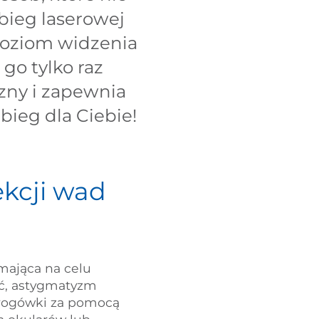
abieg laserowej
poziom widzenia
go tylko raz
czny i zapewnia
bieg dla Ciebie!
ekcji wad
 mająca na celu
ść, astygmatyzm
 rogówki za pomocą